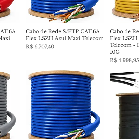
CAT.6A
Cabo de Rede S/FTP CAT.6A
Cabo de R
Maxi
Flex LSZH Azul Maxi Telecom
Flex LSZH
Telecom - 
Preço
R$ 6.707,40
10G
Preço
R$ 4.998,95