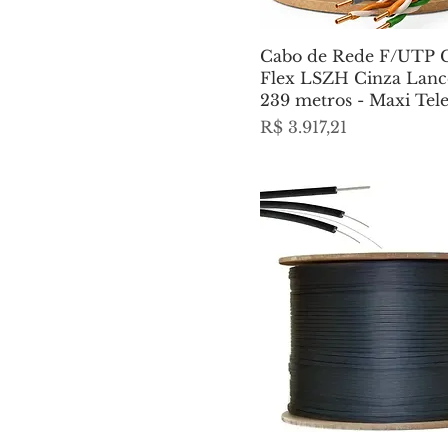
Cabo de Rede F/UTP 
Flex LSZH Cinza Lanc
239 metros - Maxi Te
Preço
R$ 3.917,21