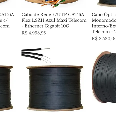
CAT.6A
Cabo de Rede F/UTP CAT.6A
Cabo Óptic
e c/
Flex LSZH Azul Maxi Telecom
Monomodo 
lecom
- Ethernet Gigabit 10G
Interno/Ex
Telecom -
Preço
R$ 4.998,95
Preço
R$ 8.580,0