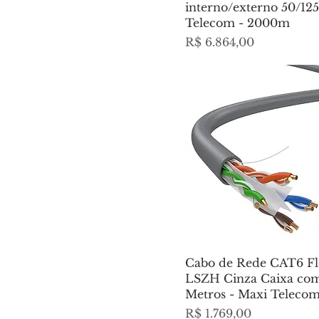
interno/externo 50/12
Telecom - 2000m
Preço
R$ 6.864,00
Cabo de Rede CAT6 Fl
LSZH Cinza Caixa co
Metros - Maxi Teleco
Preço
R$ 1.769,00