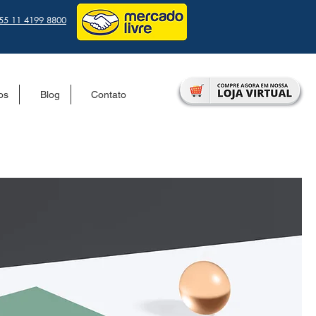
55 11 4199 8800
tos
Blog
Contato