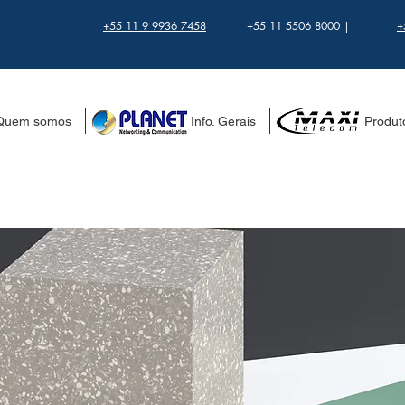
+55 11 9 9936 7458
+55 11 5506 8000 |
+
Quem somos
..................... Info. Gerais
.................. Produ