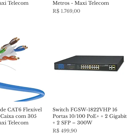
axi Telecom
Metros - Maxi Telecom
Preço
R$ 1.769,00
de CAT6 Flexível
Switch FGSW-1822VHP 16
 Caixa com 305
Portas 10/100 PoE+ + 2 Gigabit
axi Telecom
+ 2 SFP – 300W
Preço
R$ 499,90