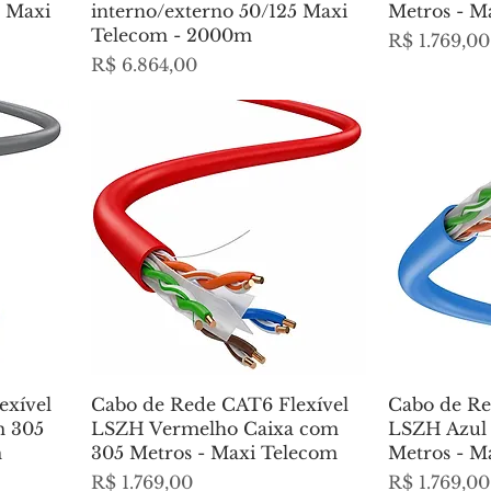
5 Maxi
interno/externo 50/125 Maxi
Metros - M
Telecom - 2000m
Preço
R$ 1.769,00
Preço
R$ 6.864,00
exível
Cabo de Rede CAT6 Flexível
Cabo de Re
m 305
LSZH Vermelho Caixa com
LSZH Azul
m
305 Metros - Maxi Telecom
Metros - M
Preço
Preço
R$ 1.769,00
R$ 1.769,00