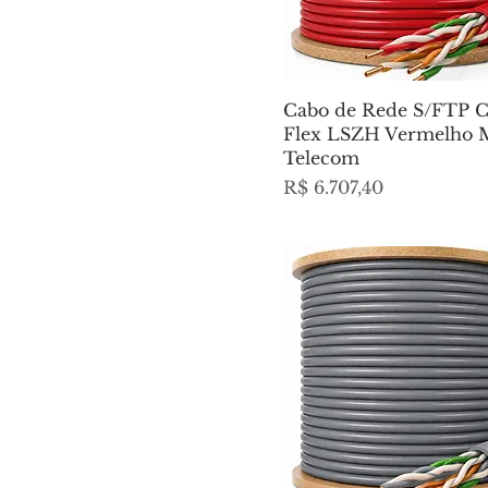
Cabo de Rede S/FTP 
Flex LSZH Vermelho 
Telecom
Preço
R$ 6.707,40