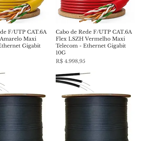
ede F/UTP CAT.6A
Cabo de Rede F/UTP CAT.6A
 Amarelo Maxi
Flex LSZH Vermelho Maxi
Ethernet Gigabit
Telecom - Ethernet Gigabit
10G
Preço
R$ 4.998,95