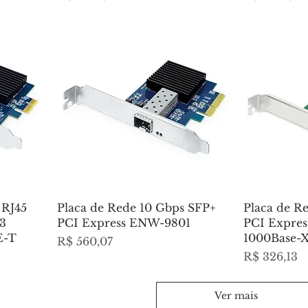
 RJ45
Placa de Rede 10 Gbps SFP+
Placa de R
3
PCI Express ENW-9801
PCI Expre
E-T
1000Base-
Preço
R$ 560,07
Preço
R$ 326,13
Ver mais