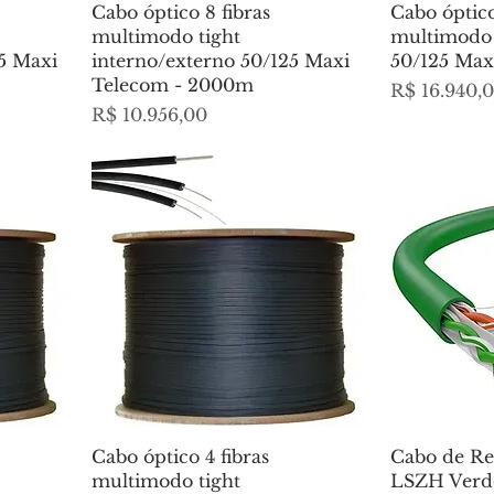
Cabo óptico 8 fibras
Cabo óptico
multimodo tight
multimodo 
5 Maxi
interno/externo 50/125 Maxi
50/125 Max
Telecom - 2000m
Preço
R$ 16.940,
Preço
R$ 10.956,00
Cabo óptico 4 fibras
Cabo de Re
multimodo tight
LSZH Verd