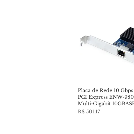
Placa de Rede 10 Gbps
PCI Express ENW-980
Multi-Gigabit 10GBAS
Preço
R$ 501,17