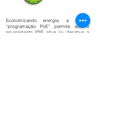
Economizando energia, a função
“programação PoE” permite que o
equipamento PSE ative ou desative a
alimentação de energia PoE de cada
porta PoE automaticamente durante
intervalos de tempo especificados, o
que é uma função poderosa para
ajudar pequenas e médias empresas a
reduzir o consumo de energia e os
custos operacionais.