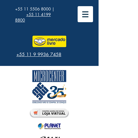
+55 11 5506 8000
|
+55 11 4199
8800
+55 11 9 9936 7458