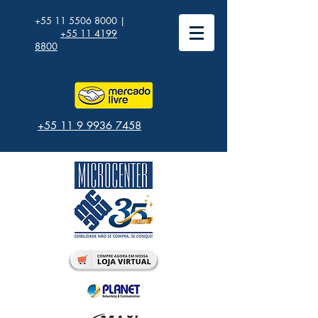
+55 11 5506 8000
|
+55 11 4199
8800
+55 11 9 9936 7458