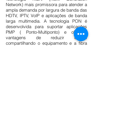
Network) mais promissora para atender a
ampla demanda por largura de banda das
HDTV, IPTV, VoIP e aplicações de banda
larga multimedia. A tecnologia PON é
desenvolvida para suportar aplicações
PMP ( Ponto-Multiponto) e oferecer
vantagens de reduzir custos
compartilhando o equipamento e a fibra
no CCO ( Centro de Contrôle
Operacional), e facilitar a manutenção
comparado com o equipamento ativo.
A PLANET fornece soluções GEPON e
GEPON ONU oferecendo vantagens
competitivas, tais como:
Expectativa de vida longa para a
Infraestrutura de Fibra.
Redução dos custos de operação dos
componentes ativos
Suporta distância entre Nós até 20KM
Fácil Instalação e
Manutenção
Fornece muito mais largura de banda