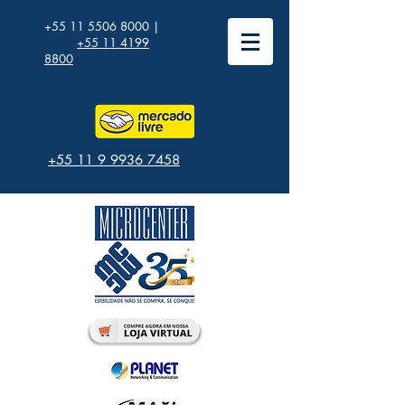
+55 11 5506 8000
|
+55 11 4199
8800
+55 11 9 9936 7458