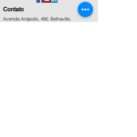
Contato
Avenida Anápolis, 490. Bethaville,
Barueri,SP
+55 11 5506 8000
+55 11 4199 8800
+55 11 99936-7458
contato@microcenter.com.br
Atendimento
Segunda a sexta das 8h às 18h