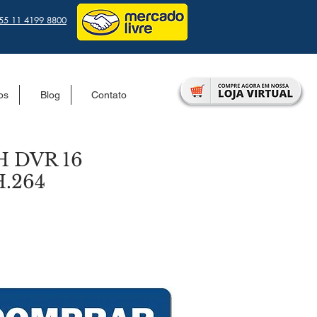
55 11 4199 8800
tos
Blog
Contato
 DVR 16
.264