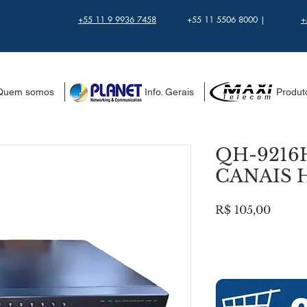
+55 11 9 9936 7458
+55 11 5506 8000 |
+
Quem somos
..................... Info. Gerais
.................. Produ
QH-9216H
CANAIS H
Preço
R$ 105,00