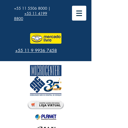
+55 11 5506 8000
|
+55 11 4199
8800
+55 11 9 9936 7458