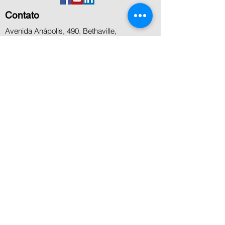
Contato
Avenida Anápolis, 490. Bethaville,
Barueri,SP
+55 11 5506 8000
+55 11 4199 8800
+55 11 99936-7458
contato@microcenter.com.br
Atendimento
Segunda a sexta das 8h às 18h