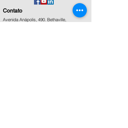
Contato
Avenida Anápolis, 490. Bethaville,
Barueri,SP
+55 11 5506 8000
+55 11 4199 8800
+55 11 99936-7458
contato@microcenter.com.br
Atendimento
Segunda a sexta das 8h às 18h