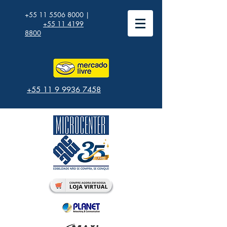
+55 11 5506 8000
|
+55 11 4199
8800
+55 11 9 9936 7458