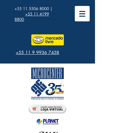
+55 11 5506 8000
|
+55 11 4199
8800
+55 11 9 9936 7458