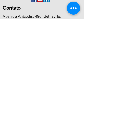
Contato
Avenida Anápolis, 490. Bethaville,
Barueri,SP
+55 11 5506 8000
+55 11 4199 8800
+55 11 99936-7458
contato@microcenter.com.br
Atendimento
Segunda a sexta das 8h às 18h