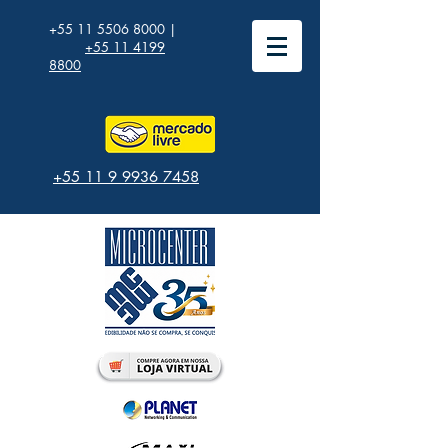
+55 11 5506 8000
|
+55 11 4199
8800
+55 11 9 9936 7458