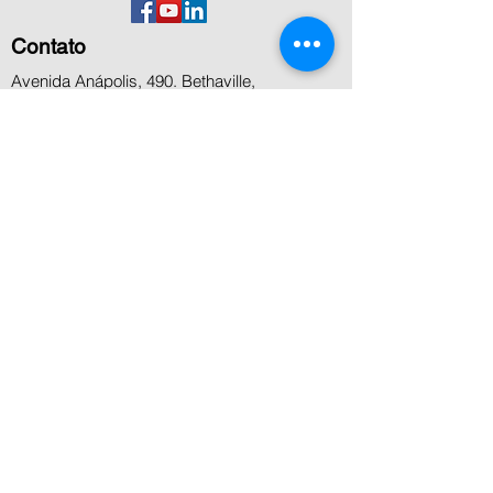
Contato
Avenida Anápolis, 490. Bethaville,
Barueri,SP
+55 11 5506 8000
+55 11 4199 8800
+55 11 99936-7458
contato@microcenter.com.br
Atendimento