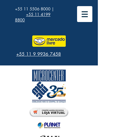
+55 11 5506 8000
|
+55 11 4199
8800
+55 11 9 9936 7458