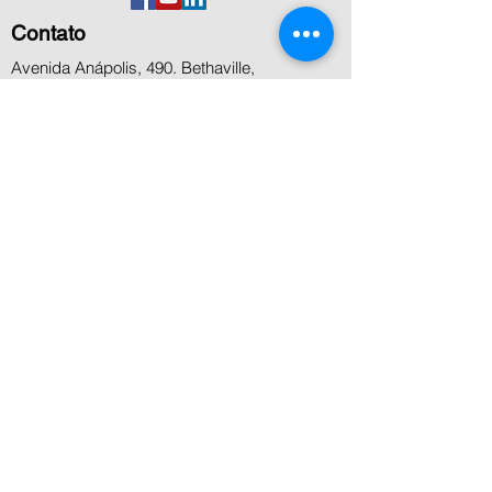
Contato
Avenida Anápolis, 490. Bethaville,
Barueri,SP
+55 11 5506 8000
+55 11 4199 8800
+55 11 99936-7458
contato@microcenter.com.br
Atendimento
Segunda a sexta das 8h às 18h