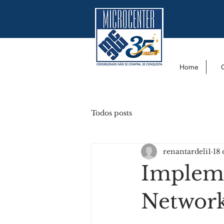
Home
Todos posts
renantardeli1
18 
Impleme
Network