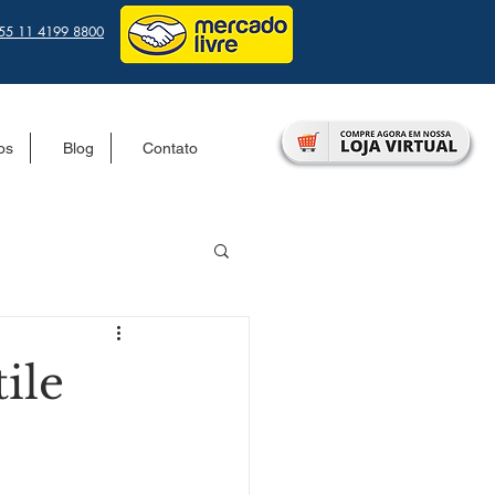
55 11 4199 8800
tos
Blog
Contato
ile