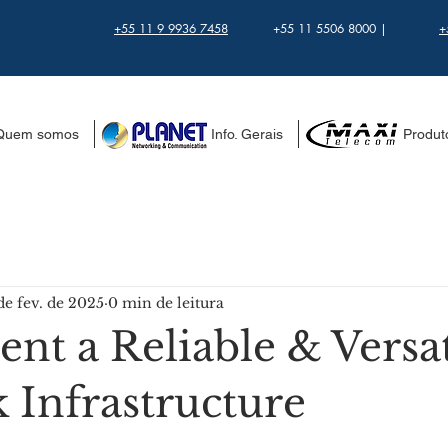
+55 11 9 9936 7458
+55 11 5506 8000 |
+
Quem somos
..................... Info. Gerais
.................. Produ
de fev. de 2025
0 min de leitura
nt a Reliable & Versat
 Infrastructure