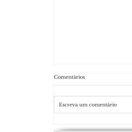
Comentários
Escreva um comentário
Powering Smart Buildings
with 3200W PoE of