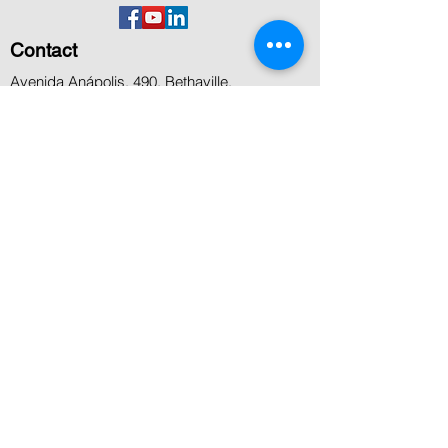
Contact
Avenida Anápolis, 490. Bethaville,
Barueri,SP
+55 11 5506 8000
+55 11 4199 8800
+55 11 99936-7458
contato@microcenter.com.br
Service