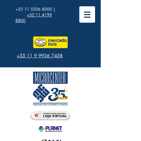
+55 11 5506 8000
|
+55 11 4199
8800
+55 11 9 9936 7458